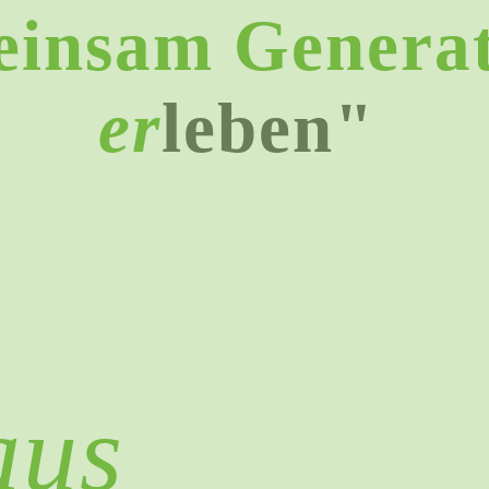
insam Generat
er
leben"
aus