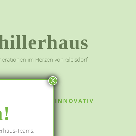
hillerhaus
nerationen im Herzen von Gleisdorf.
X
INNOVATIV
h!
lerhaus-Teams.