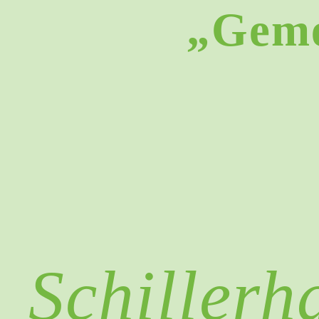
„Geme
Schillerh