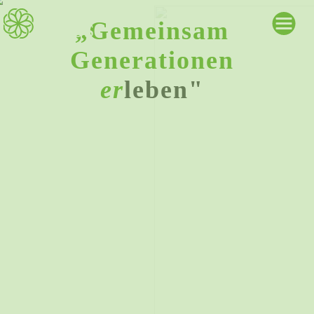
mutter
„Gemeinsam
Generationen
er
leben"